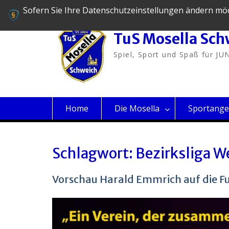
Skip
Sofern Sie Ihre Datenschutzeinstellungen ändern möcht
06502-5130
tus@mosella-schweich.de
to
content
TuS Mosella Sch
Spiel, Sport und Spaß für JU
Home
Die Mosella
Sportange
Schlagwort:
Bezirksliga W
Vorschau Harald Emmrich auf die F