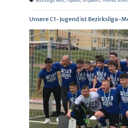
Bezirksliga West
,
Fußball
,
Grußwort
,
Thomas Schle
Unsere C1-Jugend ist Bezirksliga-M