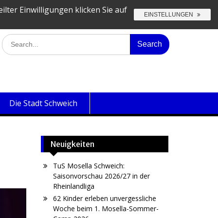
lter Einwilligungen klicken Sie auf
EINSTELLUNGEN
TuS
TuS
TuS
TuS
TuS
TuS
Mosella
Mosella
Mosella
Mosella
Mosella
Mosella
Search
Schweich
Schweich
Schweich
Schweich
Schweich
Schweich
for:
e.V.
e.V.
e.V.
e.V.
e.V.
auf
auf
auf
auf
auf
auf
LinkedIn
Facebook
Instagram
YouTube
X
Xing
Die Stadt Schweich
Neuigkeiten
TuS Mosella Schweich:
Saisonvorschau 2026/27 in der
Rheinlandliga
62 Kinder erleben unvergessliche
Woche beim 1. Mosella-Sommer-