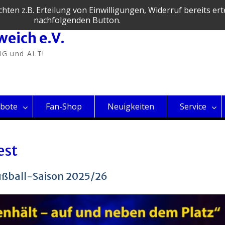
en z.B. Erteilung von Einwilligungen, Widerruf bereits ertei
nachfolgenden Button.
weich e.V.
NG und ALT!
bote
Fan-Shop
Neuigkeiten
Service
est
ußball-Saison 2025/26