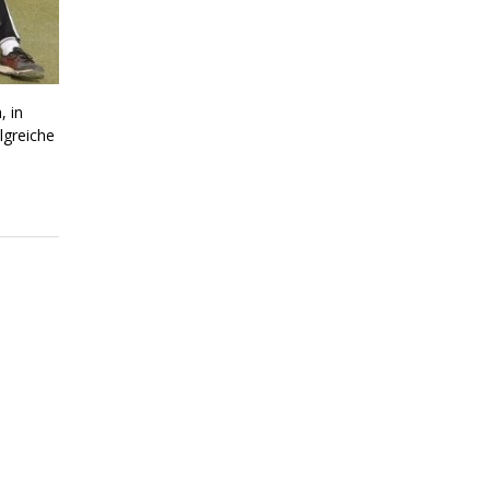
, in
lgreiche