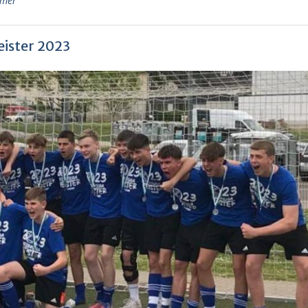
imer
eister 2023