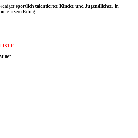
weniger
sportlich talentierter Kinder und Jugendlicher
. In
 mit großem Erfolg.
ELISTE.
Millen