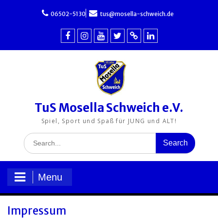
Skip
to
06502-5130
tus@mosella-schweich.de
content
TuS
TuS
TuS
TuS
TuS
TuS
Mosella
Mosella
Mosella
Mosella
Mosella
Mosella
Schweich
Schweich
Schweich
Schweich
Schweich
Schweich
e.V.
e.V.
e.V.
e.V.
e.V.
auf
auf
auf
auf
auf
auf
LinkedIn
Facebook
Instagram
YouTube
X
Xing
TuS Mosella Schweich e.V.
Spiel, Sport und Spaß für JUNG und ALT!
Search
for:
Menu
Impressum