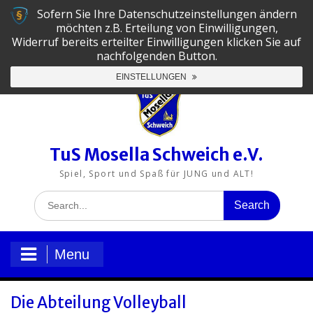
Skip
Sofern Sie Ihre Datenschutzeinstellungen ändern
to
06502-5130
tus@mosella-schweich.de
möchten z.B. Erteilung von Einwilligungen,
content
Widerruf bereits erteilter Einwilligungen klicken Sie auf
nachfolgenden Button.
TuS
TuS
TuS
TuS
TuS
TuS
EINSTELLUNGEN
Mosella
Mosella
Mosella
Mosella
Mosella
Mosella
Schweich
Schweich
Schweich
Schweich
Schweich
Schweich
e.V.
e.V.
e.V.
e.V.
e.V.
auf
auf
auf
auf
auf
auf
LinkedIn
Facebook
Instagram
YouTube
X
Xing
TuS Mosella Schweich e.V.
Spiel, Sport und Spaß für JUNG und ALT!
Search
for:
Menu
Die Abteilung Volleyball