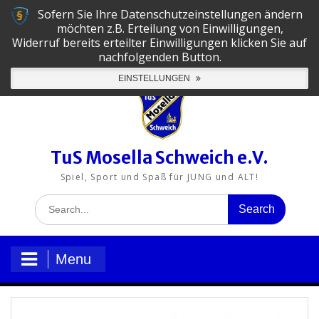
Skip
Sofern Sie Ihre Datenschutzeinstellungen ändern
to
06502-5130
tus@mosella-schweich.de
möchten z.B. Erteilung von Einwilligungen,
content
Widerruf bereits erteilter Einwilligungen klicken Sie auf
nachfolgenden Button.
TuS
TuS
TuS
TuS
TuS
TuS
EINSTELLUNGEN
Mosella
Mosella
Mosella
Mosella
Mosella
Mosella
Schweich
Schweich
Schweich
Schweich
Schweich
Schweich
e.V.
e.V.
e.V.
e.V.
e.V.
auf
auf
auf
auf
auf
auf
LinkedIn
Facebook
Instagram
YouTube
X
Xing
TuS Mosella Schweich e.V.
Spiel, Sport und Spaß für JUNG und ALT!
Search
for:
Menu