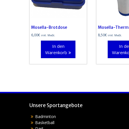
Mosella-Brotdose
Mosella-Therm
6,00
€
8,50
€
inkl. MwSt.
inkl. MwSt.
In den
In d
Warenkorb
Warenk
Unsere Sportangebote
Badminton
Basketball
Dart