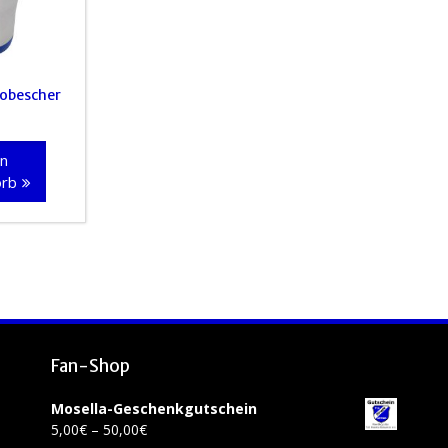
obescher
en
orb
Fan-Shop
Mosella-Geschenkgutschein
Preisspanne:
5,00
€
–
50,00
€