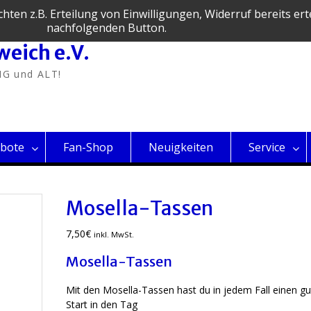
en z.B. Erteilung von Einwilligungen, Widerruf bereits ertei
nachfolgenden Button.
weich e.V.
NG und ALT!
bote
Fan-Shop
Neuigkeiten
Service
Mosella-Tassen
7,50
€
inkl. MwSt.
Mosella-Tassen
Mit den Mosella-Tassen hast du in jedem Fall einen g
Start in den Tag