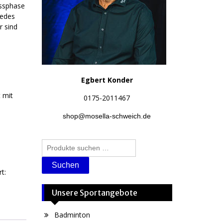
ussphase
jedes
r sind
Egbert Konder
 mit
0175-2011467
shop@mosella-schweich.de
Suchen
nach:
Suchen
t:
Unsere Sportangebote
Badminton