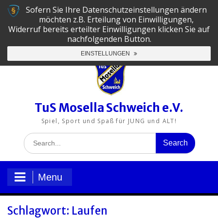
Skip
Sofern Sie Ihre Datenschutzeinstellungen ändern
to
06502-5130
tus@mosella-schweich.de
möchten z.B. Erteilung von Einwilligungen,
content
Widerruf bereits erteilter Einwilligungen klicken Sie auf
nachfolgenden Button.
TuS
TuS
TuS
TuS
TuS
TuS
EINSTELLUNGEN
Mosella
Mosella
Mosella
Mosella
Mosella
Mosella
Schweich
Schweich
Schweich
Schweich
Schweich
Schweich
e.V.
e.V.
e.V.
e.V.
e.V.
auf
auf
auf
auf
auf
auf
LinkedIn
Facebook
Instagram
YouTube
X
Xing
TuS Mosella Schweich e.V.
Spiel, Sport und Spaß für JUNG und ALT!
Search
for:
Menu
Schlagwort:
Laufen