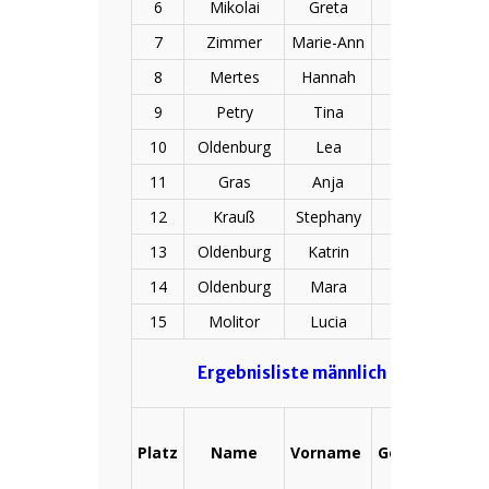
6
Mikolai
Greta
24.02.2005
7
Zimmer
Marie-Ann
08.02.1999
8
Mertes
Hannah
24.03.2006
9
Petry
Tina
01.10.1985
10
Oldenburg
Lea
13.12.2006
11
Gras
Anja
15.05.1990
12
Krauß
Stephany
19.01.1979
13
Oldenburg
Katrin
31.03.1978
14
Oldenburg
Mara
25.09.2007
15
Molitor
Lucia
09.09.1999
Ergebnisliste männlich 5.000 m Ni
Platz
Name
Vorname
Geburtsdatu