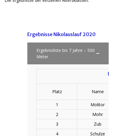
Die Ergebnisse der einzelnen Altersklassen:
Ergebnisse Nikolauslauf 2020
Ergebnisliste bis 7 Jahre – 500
Meter
Ergebnislist
Platz
Name
Vo
1
Molitor
2
Mohr
S
3
Zub
A
4
Schulze
Cha