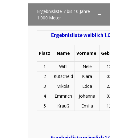
Ergebnisliste 7 bis 10 Jahre –
1.000 Meter
Ergebnisliste weiblich 1.000 m Niko
Platz
Name
Vorname
Geburtsdatum
1
Wihl
Nele
12.08.2011
2
Kutscheid
Klara
03.04.2013
3
Mikolai
Edda
22.04.2011
4
Emmrich
Johanna
03.08.2013
5
Krauß
Emilia
12.05.2012
Ergebnisliste männlich 1.000 m Niko