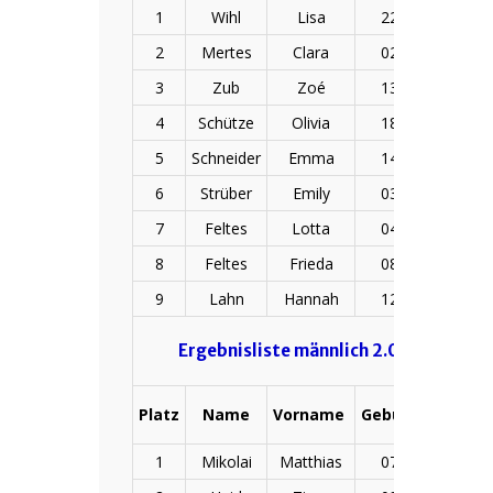
1
Wihl
Lisa
22.04.2009
2
Mertes
Clara
02.05.2010
3
Zub
Zoé
13.10.2010
4
Schütze
Olivia
18.12.2008
5
Schneider
Emma
14.06.2010
6
Strüber
Emily
03.04.2008
7
Feltes
Lotta
04.09.2009
8
Feltes
Frieda
08.10.2010
9
Lahn
Hannah
12.11.2010
Ergebnisliste männlich 2.000 m Niko
Platz
Name
Vorname
Geburtsdatum
1
Mikolai
Matthias
07.12.2006