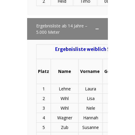
2
Heid
Timo
08.12.2007
Ergebnisliste ab 14 Jahre –
5.000 Meter
Ergebnisliste weiblich 5.000 m Ni
Platz
Name
Vorname
Geburtsdatu
1
Lehne
Laura
19.11.1999
2
Wihl
Lisa
22.04.2009
3
Wihl
Nele
12.08.2011
4
Wagner
Hannah
09.08.2005
5
Zub
Susanne
21.05.1981