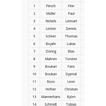
1
Flesch
Finn
01.11.2005
2
Müller
Paul
22.03.2003
3
Nickels
Lennart
19.12.2002
4
Linster
Dennis
01.03.1994
5
Scheer
Thomas
04.02.1969
6
Bojahr
Lukas
28.08.2005
7
Döring
Elias
11.04.2005
8
Mahren
Torsten
22.11.1987
9
Boukari
Faris
10.03.2005
10
Boukari
Djamal
26.05.2006
11
Roos
Leon
01.02.2003
12
Höfner
Christian
22.01.2004
13
Mannerhans
Björn
12.01.1987
14
Schmidt
Tobias
27.05.1978