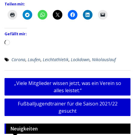
Teilen mit:
Gefällt mir:
Wird
geladen …
Corona
,
Laufen
,
Leichtathletik
,
Lockdown
,
Nikolauslauf
Beitragsnavigation
„Viele Mitglieder wissen jetzt, was ein Verein so
alles leistet.“
Fußballjugendtrainer für die Saison 2021/22
gesucht
Neuigkeiten