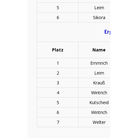
5
Leim
F
6
Sikora
M
Ergebnisliste
Platz
Name
Vo
1
Emmrich
N
2
Leim
Ha
3
Krauß
L
4
Wintrich
M
5
Kutscheid
R
6
Wintrich
Jo
7
Welter
M