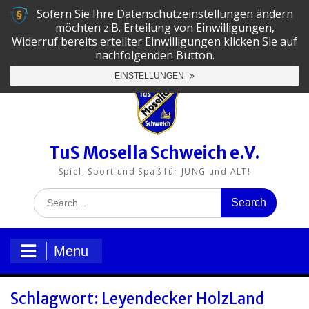
Skip
Sofern Sie Ihre Datenschutzeinstellungen ändern
to
06502-5130
tus@mosella-schweich.de
möchten z.B. Erteilung von Einwilligungen,
content
Widerruf bereits erteilter Einwilligungen klicken Sie auf
nachfolgenden Button.
TuS
TuS
TuS
TuS
TuS
TuS
EINSTELLUNGEN
Mosella
Mosella
Mosella
Mosella
Mosella
Mosella
Schweich
Schweich
Schweich
Schweich
Schweich
Schweich
e.V.
e.V.
e.V.
e.V.
e.V.
auf
auf
auf
auf
auf
auf
LinkedIn
Facebook
Instagram
YouTube
X
Xing
TuS Mosella Schweich e.V.
Spiel, Sport und Spaß für JUNG und ALT!
Search
for:
Menu
Schlagwort:
Leyendecker HolzLand