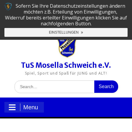
Sofern Sie Ihre Datenschutzeinstellungen ändern
06502-5130
tus@mosella-schweich.de
möchten z.B. Erteilung von Einwilligungen,
Widerruf bereits erteilter Einwilligungen klicken Sie auf
nachfolgenden Button.
EINSTELLUNGEN
TuS Mosella Schweich e.V.
Spiel, Sport und Spaß für JUNG und ALT!
Menu